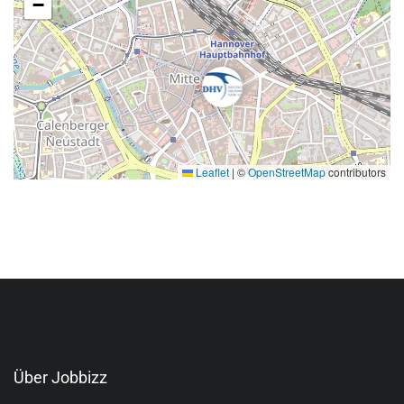
−
Leaflet
|
©
OpenStreetMap
contributors
Über Jobbizz