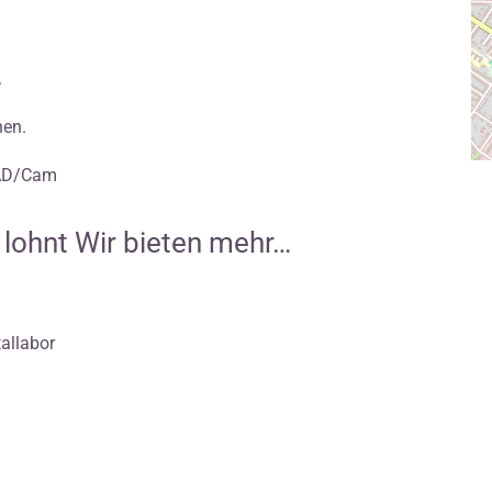
.
nen.
CAD/Cam
s lohnt Wir bieten mehr…
allabor