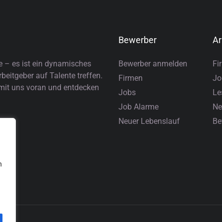
Bewerber
Ar
e – es ist ein dynamisches
Bewerber anmelden
Fi
eitgeber auf Talente treffen.
Firmen
Jo
 mit uns voran und entdecken
Jobs
Le
Job Alarme
Ne
Neuer Lebenslauf
Be
n