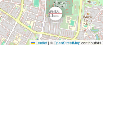
Leaflet
|
©
OpenStreetMap
contributors